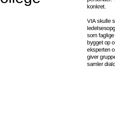
konkret.
VIA skulle 
ledelsesopg
som faglige 
bygget op o
eksperten o
giver grupp
samler dial