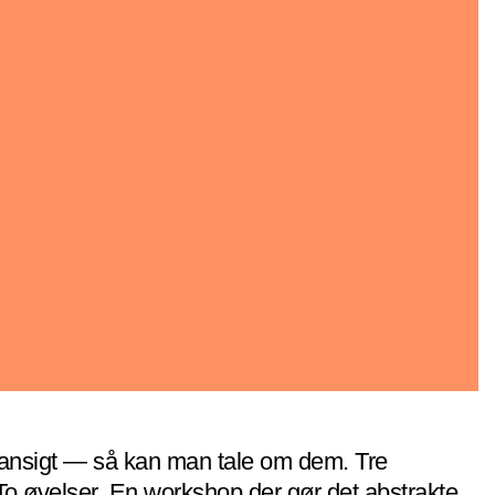
ansigt — så kan man tale om dem. Tre
To øvelser. En workshop der gør det abstrakte