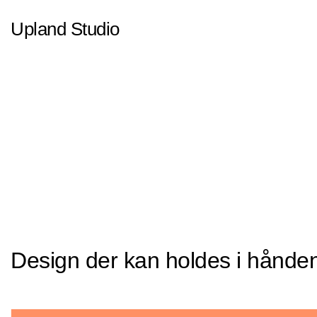
AW-10961611356
Upland Studio
Design der kan holdes i hånde