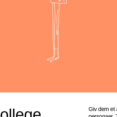
ollege
Giv dem et 
personaer. 